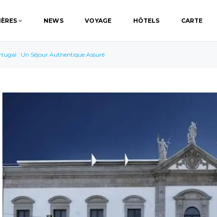
IÈRES
NEWS
VOYAGE
HÔTELS
CARTE
rtugal : Un Séjour Authentique Assuré