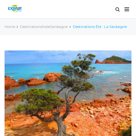
Home
Destinations
Italie
Sardaigne
Destinations Été : La Sardaigne