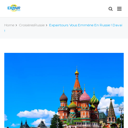
Home
Croisières
Russie
Expairtours Vous Emmène En Russie ! Davaï
!