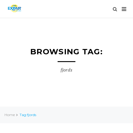
BROWSING TAG:
fjords
Home
Tag:fjords